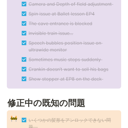
Camera and Depth of field adjustment 
Spin issue at Ballet lesson EP4
The cave entrance is blocked
Invisible train issue…
Speech bubbles position issue on 
ultrawide monitor
Sometimes music stops suddenly 
Crankin doesn’t want to sell his bags
Show stopper at EP8 on the deck 
修正中の既知の問題
🚧
いくつかの髪形をアンロックできない問
題。